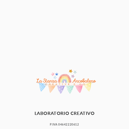
n
e
:
LABORATORIO CREATIVO
P.IVA 04642220612