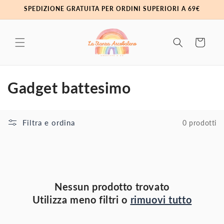
Vai
SPEDIZIONE GRATUITA PER ORDINI SUPERIORI A 69€
direttamente
ai contenuti
Carrello
C
Gadget battesimo
o
l
Filtra e ordina
0 prodotti
l
e
z
Nessun prodotto trovato
Utilizza meno filtri o
rimuovi tutto
i
o