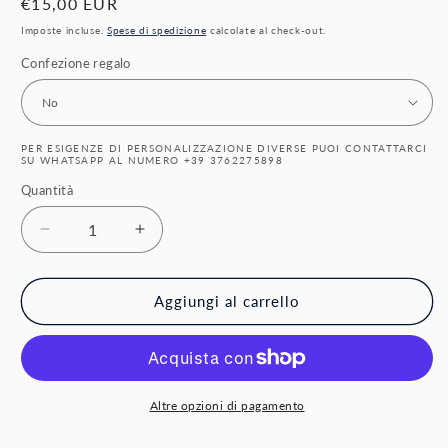
Prezzo
€15,00 EUR
di
Imposte incluse.
Spese di spedizione
calcolate al check-out.
listino
Confezione regalo
PER ESIGENZE DI PERSONALIZZAZIONE DIVERSE PUOI CONTATTARCI
SU WHATSAPP AL NUMERO +39 3762275898
Quantità
Quantità
Diminuisci
Aumenta
quantità
quantità
per
per
Palla
Palla
Aggiungi al carrello
di
di
Natale
Natale
personalizzata
personalizzata
Altre opzioni di pagamento