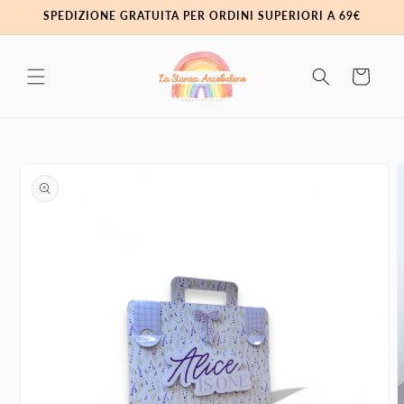
Vai
SPEDIZIONE GRATUITA PER ORDINI SUPERIORI A 69€
direttamente
ai contenuti
Carrello
Passa alle
informazioni
sul prodotto