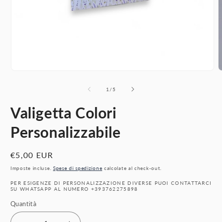
Apri
A
contenuti
c
multimediali
m
su
1
/
5
1
2
in
i
Valigetta Colori
finestra
f
modale
m
Personalizzabile
Prezzo
€5,00 EUR
di
Imposte incluse.
Spese di spedizione
calcolate al check-out.
listino
PER ESIGENZE DI PERSONALIZZAZIONE DIVERSE PUOI CONTATTARCI
SU WHATSAPP AL NUMERO +393762275898
Quantità
Quantità