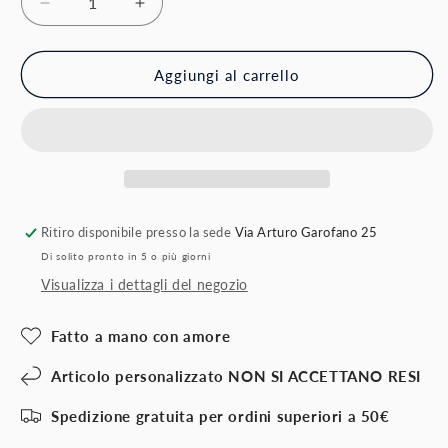
Diminuisci
Aumenta
quantità
quantità
per
per
Valigetta
Valigetta
Aggiungi al carrello
Colori
Colori
Personalizzabile
Personalizzabile
Ritiro disponibile presso la sede
Via Arturo Garofano 25
Di solito pronto in 5 o più giorni
Visualizza i dettagli del negozio
Fatto a mano con amore
Articolo personalizzato NON SI ACCETTANO RESI
Spedizione gratuita per ordini superiori a 50€